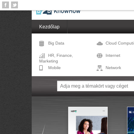
Kezdőlap
Big Data
Cloud Comput
HR, Finance,
Internet
Marketing
Mobile
Network