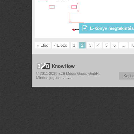
E-könyv megtekintés
« Első
‹ Előző
1
2
3
4
5
6
…
K
© 2011-2026 B2B Media Group GmbH.
Kapcs
Minden jog fenntartva.