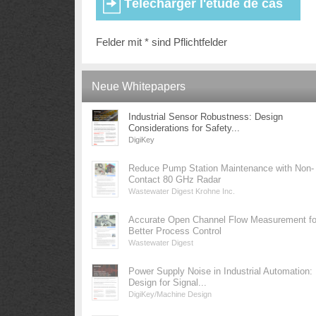
Felder mit * sind Pflichtfelder
Neue Whitepapers
Industrial Sensor Robustness: Design
Considerations for Safety...
DigiKey
Reduce Pump Station Maintenance with Non-
Contact 80 GHz Radar
Wastewater Digest Krohne Inc.
Accurate Open Channel Flow Measurement fo
Better Process Control
Wastewater Digest
Power Supply Noise in Industrial Automation:
Design for Signal...
DigiKey/Machine Design