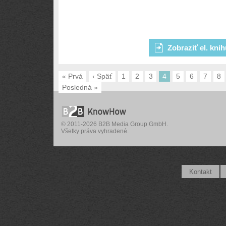
Zobraziť el. kni
« Prvá
‹ Späť
1
2
3
4
5
6
7
8
Posledná »
© 2011-2026 B2B Media Group GmbH.
Všetky práva vyhradené.
Kontakt