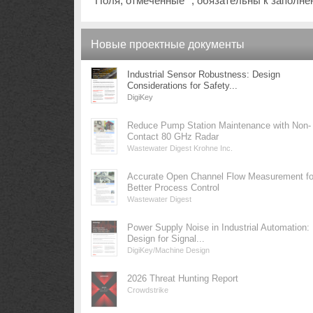
Поля, отмеченные *, обязательны к заполн
Новые проектные документы
Industrial Sensor Robustness: Design
Considerations for Safety...
DigiKey
Reduce Pump Station Maintenance with Non-
Contact 80 GHz Radar
Wastewater Digest Krohne Inc.
Accurate Open Channel Flow Measurement fo
Better Process Control
Wastewater Digest
Power Supply Noise in Industrial Automation:
Design for Signal...
DigiKey/Machine Design
2026 Threat Hunting Report
Crowdstrike