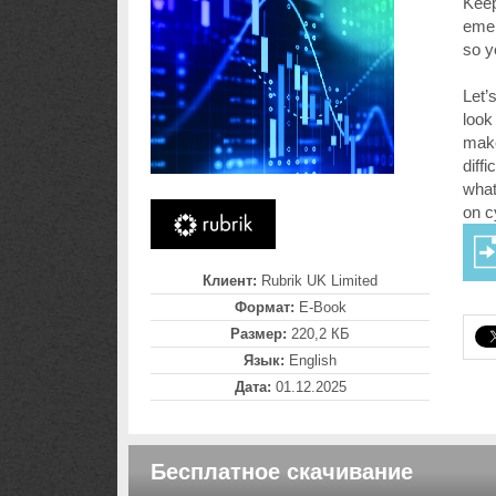
Keep
emer
so y
Let’
look
make
diff
what
on c
Клиент:
Rubrik UK Limited
Формат:
E-Book
Размер:
220,2 КБ
Язык:
English
Дата:
01.12.2025
Бесплатное скачивание