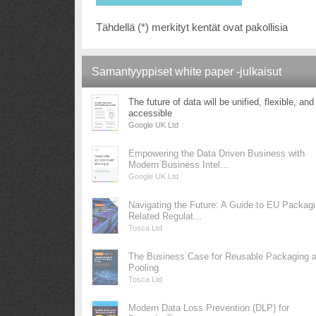
Tähdellä (*) merkityt kentät ovat pakollisia
Samantyyppiset white paper -julkaisut
The future of data will be unified, flexible, and
accessible
Google UK Ltd
Empowering the Data Driven Business with
Modern Business Intel...
Google UK Ltd
Navigating the Future: A Guide to EU Packag
Related Regulat...
Tosca Ltd
The Business Case for Reusable Packaging 
Pooling
Tosca Ltd
Modern Data Loss Prevention (DLP) for