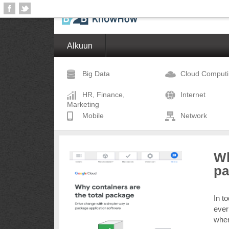
Alkuun
Big Data
Cloud Comput
HR, Finance,
Internet
Marketing
Mobile
Network
Wh
pa
In t
ever
wher