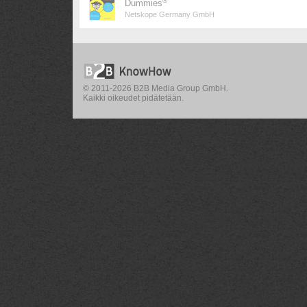
®
Dummies
Netskope Germany GmbH
© 2011-2026 B2B Media Group GmbH.
Kaikki oikeudet pidätetään.