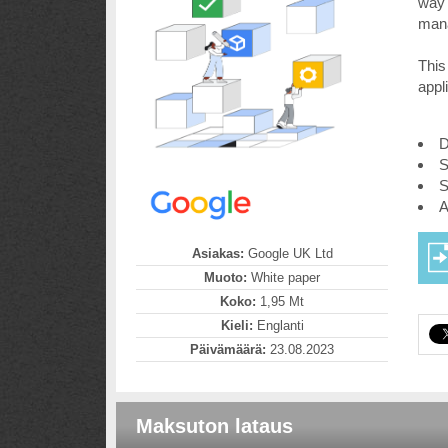
way 
mana
This
appl
D
S
S
A
Asiakas:
Google UK Ltd
Muoto:
White paper
Koko:
1,95 Mt
Kieli:
Englanti
Päivämäärä:
23.08.2023
Maksuton lataus